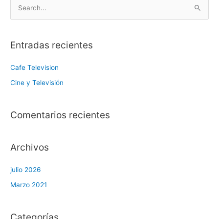
B
u
s
Entradas recientes
c
a
Cafe Television
r
Cine y Televisión
:
Comentarios recientes
Archivos
julio 2026
Marzo 2021
Categorías