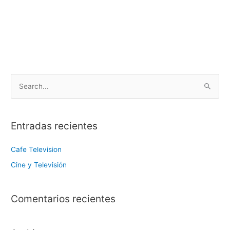
B
u
s
Entradas recientes
c
a
Cafe Television
r
Cine y Televisión
:
Comentarios recientes